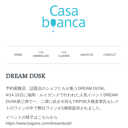
OUR
OUR
HOME
ABOUT US
CONTACT
SOMMELIER
CLIENTS
DREAM DUSK
予約困難店、話題店のシェフたちが集うDREAM DUSK。
4/14.15日に福岡・ルイガンズで行われた人気イベントDREAM
DUSK第三弾で一、二弾に続き今回もTIRPSE大橋直誉氏セレク
トのワインの中で弊社ワインが1種類提供されました。
イベントの様子は
こちら
から
https://www.luigans.com/dreamdusk/